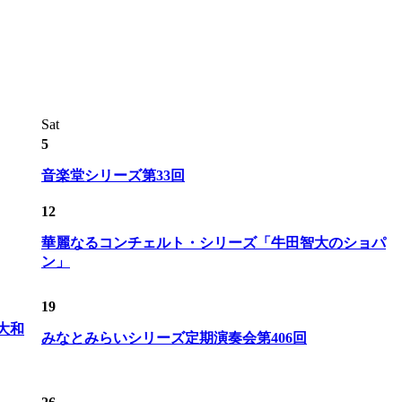
Sat
5
音楽堂シリーズ第33回
12
華麗なるコンチェルト・シリーズ「牛田智大のショパ
ン」
19
ズ大和
みなとみらいシリーズ定期演奏会第406回