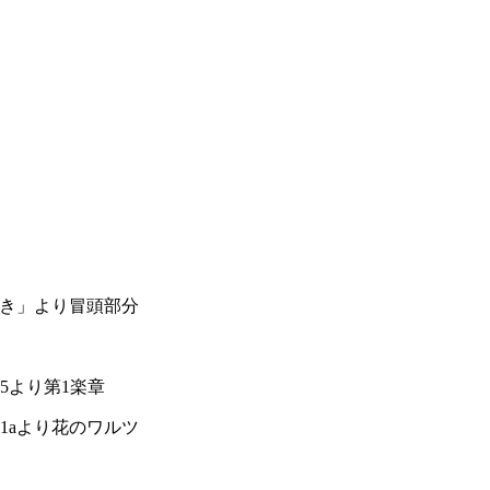
りき」より冒頭部分
5より第1楽章
1aより花のワルツ