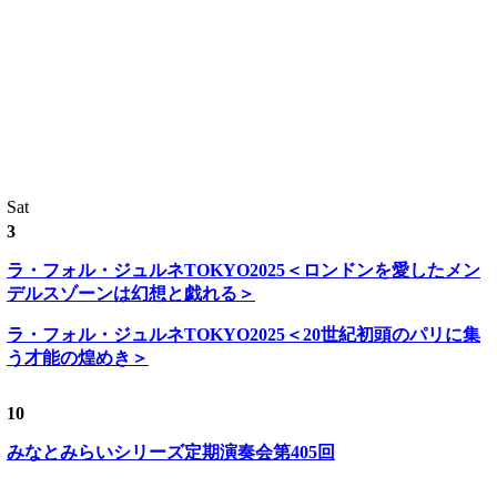
Sat
3
ラ・フォル・ジュルネTOKYO2025＜ロンドンを愛したメン
デルスゾーンは幻想と戯れる＞
ラ・フォル・ジュルネTOKYO2025＜20世紀初頭のパリに集
う才能の煌めき＞
10
みなとみらいシリーズ定期演奏会第405回