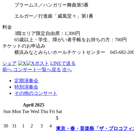
ブラームス／ハンガリー舞曲第5番
エルガー／行進曲「威風堂々」第1番
料金
3階エリア限定自由席：1,300円
65歳以上・学生、障がい者手帳をお持ちの方：700円
チケットのお申込み
横浜みなとみらいホールチケットセンター 045-682-200
シェア
ポスト
LINEで
送る
前へ
コンサート
一覧へ戻る
次へ
定期演奏会
特別演奏会
その他のコンサート
April 2025
Sun
Mon
Tue
Wed
Thu
Fri
Sat
5
30
31
1
2
3
4
東京・春・音楽祭「ザ・プロコフィ