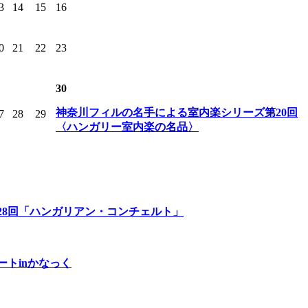
3
14
15
16
0
21
22
23
30
神奈川フィルの名手による室内楽シリーズ第20回
7
28
29
〈ハンガリー室内楽の名品〉
28回「ハンガリアン・コンチェルト」
トinかなっく