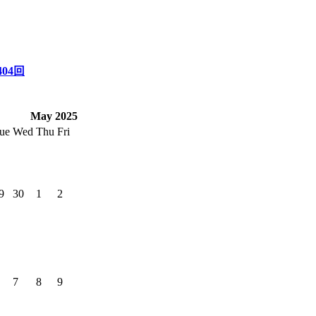
04回
May 2025
ue
Wed
Thu
Fri
9
30
1
2
7
8
9