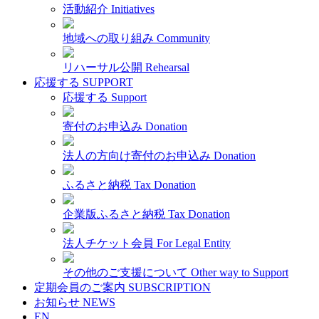
活動紹介
Initiatives
地域への取り組み
Community
リハーサル公開
Rehearsal
応援する
SUPPORT
応援する
Support
寄付のお申込み
Donation
法人の方向け寄付のお申込み
Donation
ふるさと納税
Tax Donation
企業版ふるさと納税
Tax Donation
法人チケット会員
For Legal Entity
その他のご支援について
Other way to Support
定期会員のご案内
SUBSCRIPTION
お知らせ
NEWS
EN