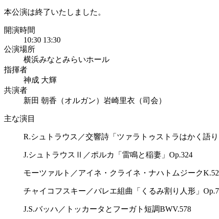
本公演は終了いたしました。
開演時間
10:30
13:30
公演場所
横浜みなとみらいホール
指揮者
神成 大輝
共演者
新田 朝香（オルガン）
岩崎里衣（司会）
主な演目
R.シュトラウス／交響詩「ツァラトゥストラはかく語
J.シュトラウスⅡ／ポルカ「雷鳴と稲妻」Op.324
モーツァルト／アイネ・クライネ・ナハトムジークK.52
チャイコフスキー／バレエ組曲「くるみ割り人形」Op.7
J.S.バッハ／トッカータとフーガト短調BWV.578