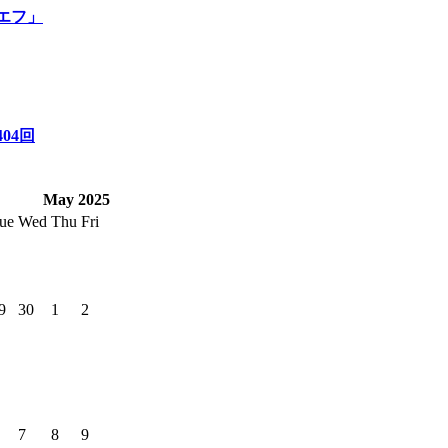
エフ」
04回
May 2025
ue
Wed
Thu
Fri
9
30
1
2
7
8
9