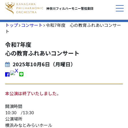
神奈川フィルハーモニー
管弦楽団
トップ
コンサート
令和7年度 心の教育ふれあいコンサー
コンサート
CONCERT
ト
令和7年度
私たちについて
ABOUT
心の教育ふれあいコンサート
活動紹介
INITIATIVES
2025年10月6日（月曜日）
応援する
SUPPORT
本公演は終了いたしました。
定期会員のご案内
SUBSCRIPTION
開演時間
お知らせ
10:30
13:30
NEWS
公演場所
横浜みなとみらいホール