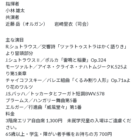
お問い合わせ
CONTACT
指揮者
小林 雄太
共演者
チケット購入
TICKET
近藤 岳（オルガン）
岩崎里衣（司会）
チケットの購入方法
ホールへのアクセス
主な演目
R.シュトラウス／交響詩「ツァラトゥストラはかく語りき」
演奏会アーカイブ
CD・グッズのご紹介
より冒頭部分
J.シュトラウスⅡ／ポルカ「雷鳴と稲妻」Op.324
サイトポリシー
応援マスコット「ブルーダル」
モーツァルト／アイネ・クライネ・ナハトムジークK.525よ
り第1楽章
チャイコフスキー／バレエ組曲「くるみ割り人形」Op.71aよ
り花のワルツ
J.S.バッハ／トッカータとフーガト短調BWV.578
ブラームス／ハンガリー舞曲第5番
エルガー／行進曲「威風堂々」第1番
料金
3階席エリア自由席 1,300円 未就学児童の入場はご遠慮くだ
さい。
65歳以上・学生・障がい者手帳をお持ちの方 700円