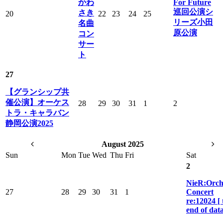
かわ
For Future
巡回公演シ
さき
20
22
23
24
25
リーズ小田
名曲
原公演
コン
サー
ト
27
【グランシップ共
催公演】オーケス
28
29
30
31
1
2
トラ・キャラバン
静岡公演2025
August 2025
Sun
Mon
Tue
Wed
Thu
Fri
Sat
2
NieR:Orch
27
28
29
30
31
1
Concert
re:12024 [ 
end of data