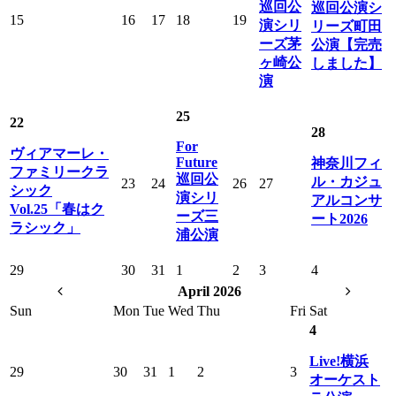
巡回公
巡回公演シ
15
16
17
18
19
演シリ
リーズ町田
ーズ茅
公演【完売
ヶ崎公
しました】
演
25
22
28
For
ヴィアマーレ・
Future
神奈川フィ
ファミリークラ
巡回公
ル・カジュ
23
24
26
27
シック
演シリ
アルコンサ
Vol.25「春はク
ーズ三
ート2026
ラシック」
浦公演
29
30
31
1
2
3
4
April 2026
Sun
Mon
Tue
Wed
Thu
Fri
Sat
4
Live!横浜
29
30
31
1
2
3
オーケスト