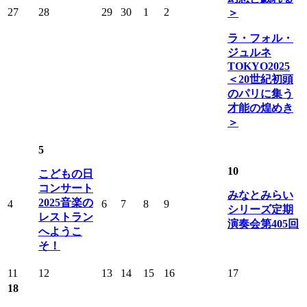
27
28
29
30
1
2
＞
ラ・フォル・
ジュルネ
TOKYO2025
＜20世紀初頭
のパリに集う
才能の煌めき
＞
5
10
こどもの日
コンサート
みなとみらい
2025音楽の
4
6
7
8
9
シリーズ定期
レストラン
演奏会第405回
へようこ
そ！
11
12
13
14
15
16
17
18