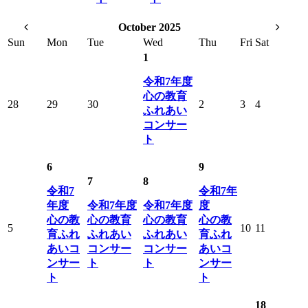
October 2025
Sun
Mon
Tue
Wed
Thu
Fri
Sat
1
令和7年度
心の教育
28
29
30
2
3
4
ふれあい
コンサー
ト
6
9
7
8
令和7
令和7年
年度
令和7年度
令和7年度
度
心の教
心の教育
心の教育
心の教
5
10
11
育ふれ
ふれあい
ふれあい
育ふれ
あいコ
コンサー
コンサー
あいコ
ンサー
ト
ト
ンサー
ト
ト
18