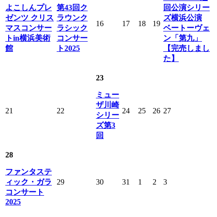
よこしんプレ
第43回ク
回公演シリー
ゼンツ クリス
ラウンク
ズ横浜公演
16
17
18
19
マスコンサー
ラシック
ベートーヴェ
トin横浜美術
コンサー
ン「第九」
館
ト2025
【完売しまし
た】
23
ミュー
ザ川崎
21
22
24
25
26
27
シリー
ズ第3
回
28
ファンタステ
ィック・ガラ
29
30
31
1
2
3
コンサート
2025