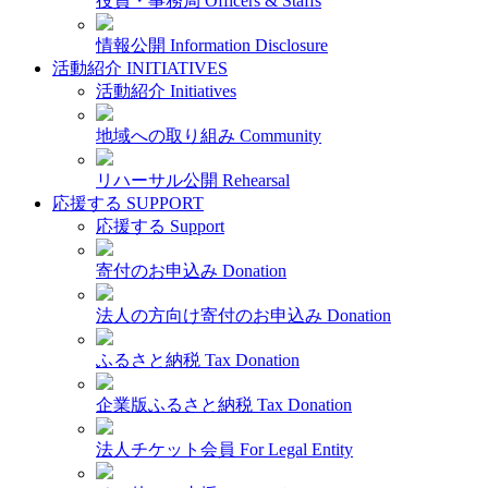
役員・事務局
Officers & Staffs
情報公開
Information Disclosure
活動紹介
INITIATIVES
活動紹介
Initiatives
地域への取り組み
Community
リハーサル公開
Rehearsal
応援する
SUPPORT
応援する
Support
寄付のお申込み
Donation
法人の方向け寄付のお申込み
Donation
ふるさと納税
Tax Donation
企業版ふるさと納税
Tax Donation
法人チケット会員
For Legal Entity