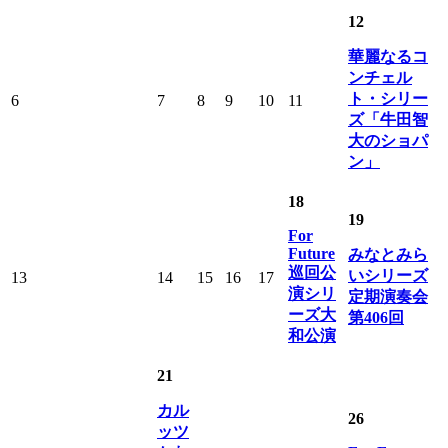
12
華麗なるコ
ンチェル
ト・シリー
6
7
8
9
10
11
ズ「牛田智
大のショパ
ン」
18
19
For
Future
みなとみら
巡回公
いシリーズ
13
14
15
16
17
演シリ
定期演奏会
ーズ大
第406回
和公演
21
カル
26
ッツ