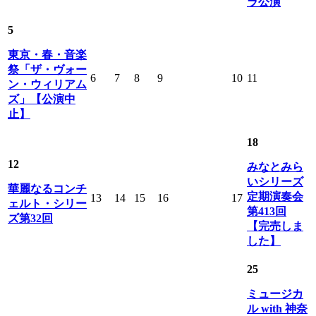
ラ公演
5
東京・春・音楽
祭「ザ・ヴォー
6
7
8
9
10
11
ン・ウィリアム
ズ」【公演中
止】
18
12
みなとみら
いシリーズ
華麗なるコンチ
定期演奏会
13
14
15
16
17
ェルト・シリー
第413回
ズ第32回
【完売しま
した】
25
ミュージカ
ル with 神奈