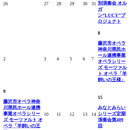
別演奏会 オル
26
27
28
29
30
31
ガ
ン“LUCY”プ
ロジェクト
8
藤沢市オペラ
神奈川県民ホ
ール連携事業
2
3
4
5
6
7
オペラシリー
ズ モーツァル
ト オペラ「羊
飼いの王様」
9
15
藤沢市オペラ神奈
川県民ホール連携
みなとみらい
事業オペラシリー
シリーズ定期
10
11
12
13
14
ズ モーツァルト オ
演奏会第409
ペラ「羊飼いの王
回