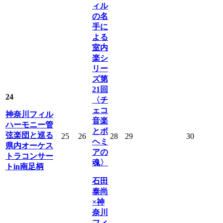
ィル
の名
手に
よる
室内
楽シ
リー
ズ第
21回
24
〈チ
ェコ
神奈川フィル
音楽
ハーモニー管
とボ
弦楽団と巡る
25
26
28
29
30
ヘミ
県内オーケス
アの
トラコンサー
魂〉
トin南足柄
石田
泰尚
×神
奈川
フィ