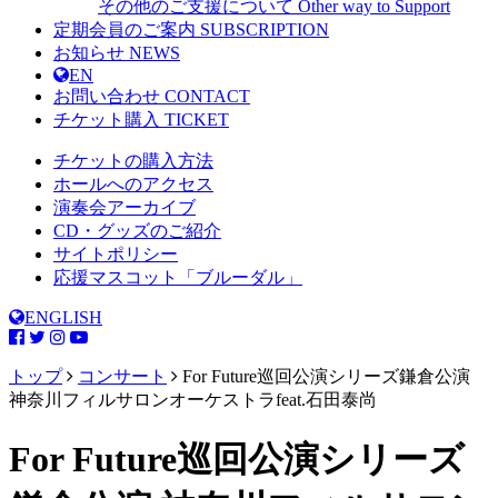
その他のご支援について
Other way to Support
定期会員のご案内
SUBSCRIPTION
お知らせ
NEWS
EN
お問い合わせ
CONTACT
チケット購入
TICKET
チケットの購入方法
ホールへのアクセス
演奏会アーカイブ
CD・グッズのご紹介
サイトポリシー
応援マスコット「ブルーダル」
ENGLISH
トップ
コンサート
For Future巡回公演シリーズ鎌倉公演
神奈川フィルサロンオーケストラfeat.石田泰尚
For Future巡回公演シリーズ