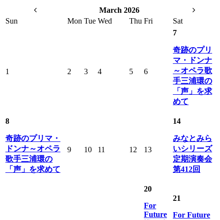
March 2026
Sun
Mon
Tue
Wed
Thu
Fri
Sat
7
奇跡のプリ
マ・ドンナ
～オペラ歌
1
2
3
4
5
6
手三浦環の
「声」を求
めて
8
14
奇跡のプリマ・
みなとみら
ドンナ～オペラ
いシリーズ
9
10
11
12
13
歌手三浦環の
定期演奏会
「声」を求めて
第412回
20
21
For
Future
For Future