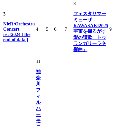
8
フェスタサマー
3
ミューザ
NieR:Orchestra
KAWASAKI2025
Concert
4
5
6
7
9
宇宙を揺るがす
re:12024 [ the
愛の讃歌「トゥ
end of data ]
ランガリーラ交
響曲」
11
神
奈
川
フ
ィ
ル
ハ
ー
モ
ニ