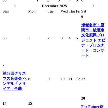
30
1
2
3
4
5
6
December 2025
Sun
Mon
Tue
Wed
Thu
Fri
Sat
6
海老名市・座
間市・綾瀬市
文化振興プロ
30
1
2
3
4
5
ジェクト エビ
ナ・プロムナ
ード・コンサ
ート
7
第58回クリス
マス音楽会 ヘ
8
9
10
11
12
13
ンデル「メサ
イア」全曲
20
14
15
For Future巡