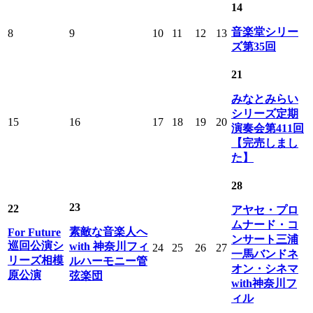
14
音楽堂シリー
8
9
10
11
12
13
ズ第35回
21
みなとみらい
シリーズ定期
15
16
17
18
19
20
演奏会第411回
【完売しまし
た】
28
23
22
アヤセ・プロ
ムナード・コ
素敵な音楽人へ
For Future
ンサート三浦
巡回公演シ
with 神奈川フィ
24
25
26
27
一馬バンドネ
リーズ相模
ルハーモニー管
オン・シネマ
原公演
弦楽団
with神奈川フ
ィル