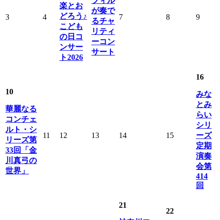
フィル
楽とお
が奏で
どろう♪
3
4
7
8
9
るチャ
こども
リティ
の日コ
ーコン
ンサー
サート
ト2026
16
10
みな
とみ
華麗なる
らい
コンチェ
シリ
ルト・シ
11
12
13
14
15
ーズ
リーズ第
定期
33回「金
演奏
川真弓の
会第
世界」
414
回
21
22