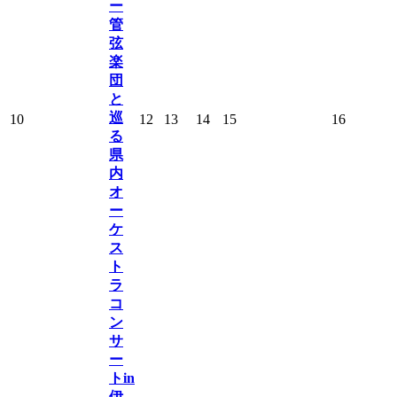
ー
管
弦
楽
団
と
巡
10
12
13
14
15
16
る
県
内
オ
ー
ケ
ス
ト
ラ
コ
ン
サ
ー
トin
伊