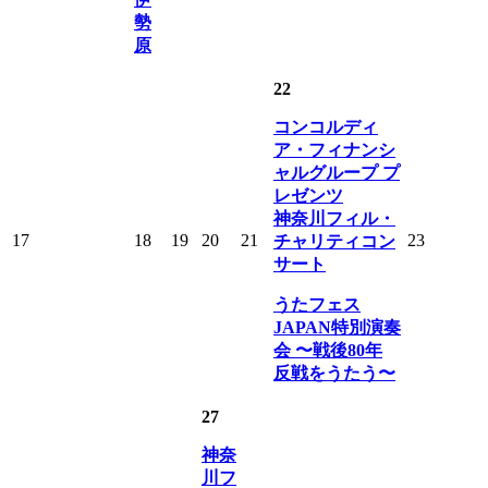
勢
原
22
コンコルディ
ア・フィナンシ
ャルグループ プ
レゼンツ
神奈川フィル・
17
18
19
20
21
23
チャリティコン
サート
うたフェス
JAPAN特別演奏
会 〜戦後80年
反戦をうたう〜
27
神奈
川フ