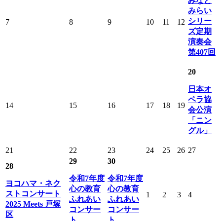
みなと
みらい
シリー
7
8
9
10
11
12
ズ定期
演奏会
第407回
20
日本オ
ペラ協
14
15
16
17
18
19
会公演
「ニン
グル」
21
22
23
24
25
26
27
29
30
28
令和7年度
令和7年度
ヨコハマ・ネク
心の教育
心の教育
ストコンサート
1
2
3
4
ふれあい
ふれあい
2025 Meets 戸塚
コンサー
コンサー
区
ト
ト