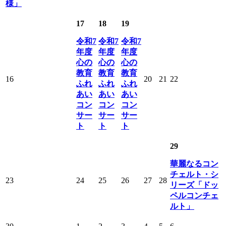
様」
17
18
19
令和7
令和7
令和7
年度
年度
年度
心の
心の
心の
教育
教育
教育
16
20
21
22
ふれ
ふれ
ふれ
あい
あい
あい
コン
コン
コン
サー
サー
サー
ト
ト
ト
29
華麗なるコン
チェルト・シ
23
24
25
26
27
28
リーズ「ドッ
ペルコンチェ
ルト」