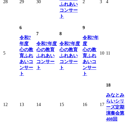
28
29
30
2
3
4
ふれあい
コンサー
ト
6
9
7
8
令和7
令和7年
年度
令和7年度
令和7年度
度
心の教
心の教育
心の教育
心の教
5
10
11
育ふれ
ふれあい
ふれあい
育ふれ
あいコ
コンサー
コンサー
あいコ
ンサー
ト
ト
ンサー
ト
ト
18
みなとみ
らいシリ
12
13
14
15
16
17
ーズ定期
演奏会第
408回