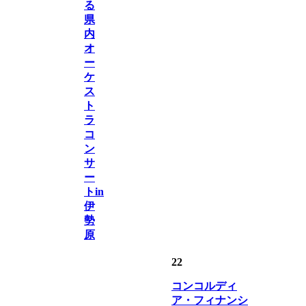
る
県
内
オ
ー
ケ
ス
ト
ラ
コ
ン
サ
ー
トin
伊
勢
原
22
コンコルディ
ア・フィナンシ