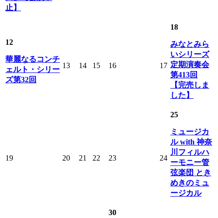
止】
18
12
みなとみら
いシリーズ
華麗なるコンチ
定期演奏会
13
14
15
16
17
ェルト・シリー
第413回
ズ第32回
【完売しま
した】
25
ミュージカ
ル with 神奈
川フィルハ
19
20
21
22
23
24
ーモニー管
弦楽団 とき
めきのミュ
ージカル
30