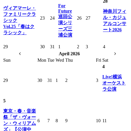
28
For
ヴィアマーレ・
Future
神奈川フィ
ファミリークラ
巡回公
ル・カジュ
23
24
26
27
シック
演シリ
アルコンサ
Vol.25「春はク
ーズ三
ート2026
ラシック」
浦公演
29
30
31
1
2
3
4
April 2026
Sun
Mon
Tue
Wed
Thu
Fri
Sat
4
Live!横浜
29
30
31
1
2
3
オーケスト
ラ公演
5
東京・春・音楽
祭「ザ・ヴォー
6
7
8
9
10
11
ン・ウィリアム
ズ」【公演中