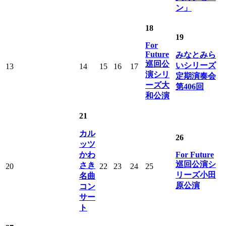
ン」
18
19
For
Future
みなとみら
巡回公
いシリーズ
13
14
15
16
17
演シリ
定期演奏会
ーズ大
第406回
和公演
21
カル
26
ッツ
かわ
For Future
巡回公演シ
さき
20
22
23
24
25
リーズ小田
名曲
原公演
コン
サー
ト