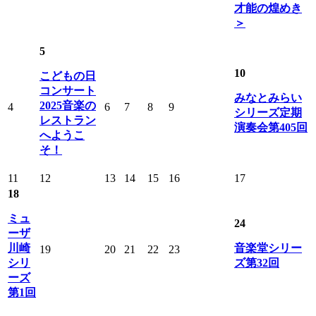
才能の煌めき
＞
5
10
こどもの日
コンサート
みなとみらい
2025音楽の
4
6
7
8
9
シリーズ定期
レストラン
演奏会第405回
へようこ
そ！
11
12
13
14
15
16
17
18
ミュ
24
ーザ
川崎
音楽堂シリー
19
20
21
22
23
シリ
ズ第32回
ーズ
第1回