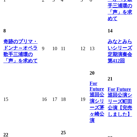
手三浦環の
「声」を求
めて
8
14
奇跡のプリマ・
みなとみら
ドンナ～オペラ
いシリーズ
9
10
11
12
13
歌手三浦環の
定期演奏会
「声」を求めて
第412回
20
21
For
Future
For Future
巡回公
巡回公演シ
15
16
17
18
19
演シリ
リーズ町田
ーズ茅
公演【完売
ヶ崎公
しました】
演
25
22