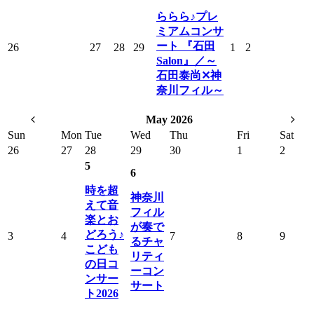
ららら♪プレ
ミアムコンサ
ート 『石田
26
27
28
29
1
2
Salon』／～
石田泰尚✕神
奈川フィル～
May 2026
Sun
Mon
Tue
Wed
Thu
Fri
Sat
26
27
28
29
30
1
2
5
6
時を超
神奈川
えて音
フィル
楽とお
が奏で
どろう♪
3
4
7
8
9
るチャ
こども
リティ
の日コ
ーコン
ンサー
サート
ト2026