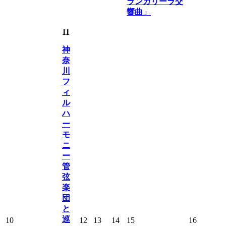
ランガリーラ交
響曲」
11
神
奈
川
フ
ィ
ル
ハ
ー
モ
ニ
ー
管
弦
楽
団
と
巡
10
12
13
14
15
16