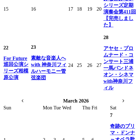
シリーズ定期
15
16
17
18
19
20
演奏会第411回
【完売しまし
た】
28
23
22
アヤセ・プロ
ムナード・コ
素敵な音楽人へ
For Future
ンサート三浦
巡回公演シ
with 神奈川フィ
24
25
26
27
一馬バンドネ
リーズ相模
ルハーモニー管
オン・シネマ
原公演
弦楽団
with神奈川フ
ィル
March 2026
Sun
Mon
Tue
Wed
Thu
Fri
Sat
7
奇跡のプリ
マ・ドンナ
～オペラ歌
1
2
3
4
5
6