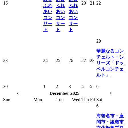
16
20
21
22
ふれ
ふれ
ふれ
あい
あい
あい
コン
コン
コン
サー
サー
サー
ト
ト
ト
29
華麗なるコン
チェルト・シ
23
24
25
26
27
28
リーズ「ドッ
ペルコンチェ
ルト」
30
1
2
3
4
5
6
December 2025
Sun
Mon
Tue
Wed
Thu
Fri
Sat
6
海老名市・座
間市・綾瀬市
文化振興プロ