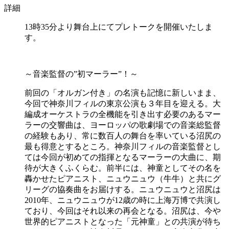
詳細
13時35分より舞台上にてプレトークを開催いたしま
す。
～音楽監督の”初マーラー”！～
前回の「オルガン付き」の名演も記憶に新しいまま、
今回で神奈川フィルの東京公演も３年目を迎える。大
編成オーケストラの全機能を引き出す必要のあるマー
ラーの交響曲は、ヨーロッパの歌劇場での音楽総監督
の経験もあり、常に数百人の舞台を率いている沼尻の
最も得意とするところ。神奈川フィルの音楽監督とし
ては今回が初めての指揮となるマーラーの大曲に、期
待が大きくふくらむ。前半には、神童としてその名を
轟かせたピアニスト、ニュウニュウ（牛牛）と共にグ
リーグの協奏曲をお届けする。ニュウニュウと沼尻は
2010年、ニュウニュウが12歳の時に上海万博で共演し
ており、今回はそれ以来の再会となる。沼尻は、今や
世界的ピアニストとなった「元神童」との共演が待ち