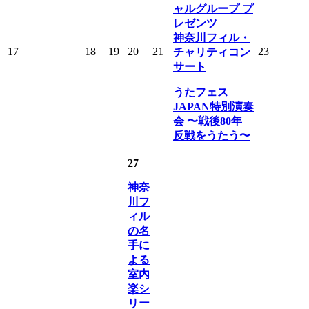
ャルグループ プ
レゼンツ
神奈川フィル・
17
18
19
20
21
23
チャリティコン
サート
うたフェス
JAPAN特別演奏
会 〜戦後80年
反戦をうたう〜
27
神奈
川フ
ィル
の名
手に
よる
室内
楽シ
リー