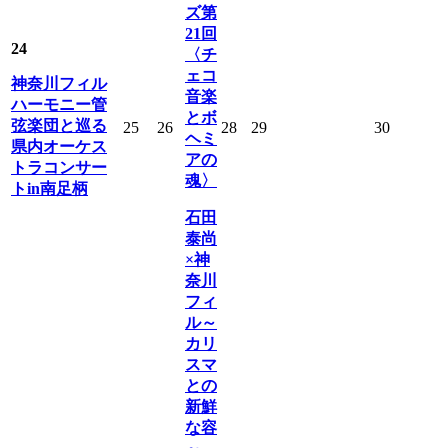
ズ第
21回
24
〈チ
ェコ
神奈川フィル
音楽
ハーモニー管
とボ
弦楽団と巡る
25
26
28
29
30
ヘミ
県内オーケス
アの
トラコンサー
魂〉
トin南足柄
石田
泰尚
×神
奈川
フィ
ル～
カリ
スマ
との
新鮮
な容