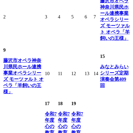
藤沢市オペラ
神奈川県民ホ
ール連携事業
2
3
4
5
6
7
オペラシリー
ズ モーツァル
ト オペラ「羊
飼いの王様」
9
15
藤沢市オペラ神奈
川県民ホール連携
みなとみらい
事業オペラシリー
シリーズ定期
10
11
12
13
14
ズ モーツァルト オ
演奏会第409
ペラ「羊飼いの王
回
様」
17
18
19
令和7
令和7
令和7
年度
年度
年度
心の
心の
心の
教育
教育
教育