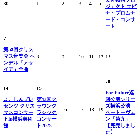
30
1
2
3
4
5
ジェクト エビ
ナ・プロムナ
ード・コンサ
ート
7
第58回クリス
マス音楽会 ヘ
8
9
10
11
12
13
ンデル「メサ
イア」全曲
20
14
15
For Future巡
よこしんプレ
第43回ク
回公演シリー
ゼンツ クリス
ラウンク
ズ横浜公演
16
17
18
19
マスコンサー
ラシック
ベートーヴェ
トin横浜美術
コンサー
ン「第九」
館
ト2025
【完売しまし
た】