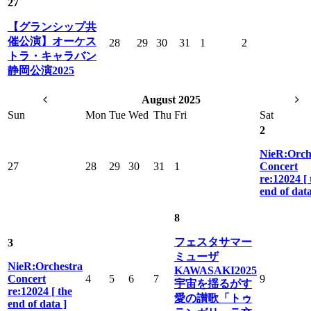
27
【グランシップ共
催公演】オーケス
28
29
30
31
1
2
トラ・キャラバン
静岡公演2025
August 2025
Sun
Mon
Tue
Wed
Thu
Fri
Sat
2
NieR:Orch
27
28
29
30
31
1
Concert
re:12024 [ 
end of data
8
フェスタサマー
3
ミューザ
NieR:Orchestra
KAWASAKI2025
Concert
4
5
6
7
9
宇宙を揺るがす
re:12024 [ the
愛の讃歌「トゥ
end of data ]