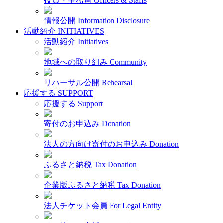
役員・事務局
Officers & Staffs
情報公開
Information Disclosure
活動紹介
INITIATIVES
活動紹介
Initiatives
地域への取り組み
Community
リハーサル公開
Rehearsal
応援する
SUPPORT
応援する
Support
寄付のお申込み
Donation
法人の方向け寄付のお申込み
Donation
ふるさと納税
Tax Donation
企業版ふるさと納税
Tax Donation
法人チケット会員
For Legal Entity