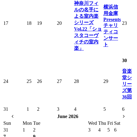
神奈川フィ
横浜信
ルの名手に
用金庫
よる室内楽
Presents
シリーズ
17
18
19
20
23
チャリ
Vol.22「ショ
ティコ
スタコーヴ
ンサー
ィチの室内
ト
楽」
30
音楽
堂シ
24
25
26
27
28
29
リー
ズ第
36回
31
1
2
3
4
5
6
June 2026
Sun
Mon
Tue
Wed
Thu
Fri
Sat
31
1
2
3
4
5
6
7
9