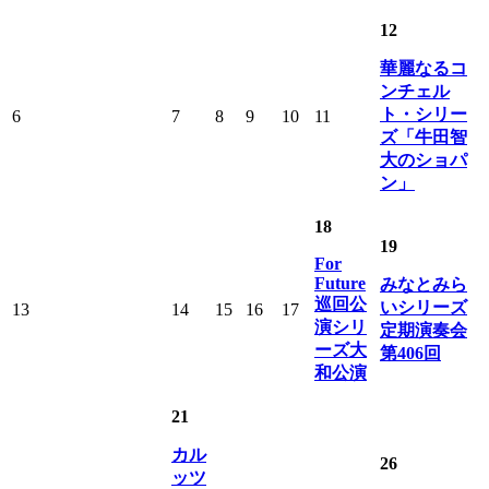
12
華麗なるコ
ンチェル
ト・シリー
6
7
8
9
10
11
ズ「牛田智
大のショパ
ン」
18
19
For
Future
みなとみら
巡回公
いシリーズ
13
14
15
16
17
演シリ
定期演奏会
ーズ大
第406回
和公演
21
カル
26
ッツ