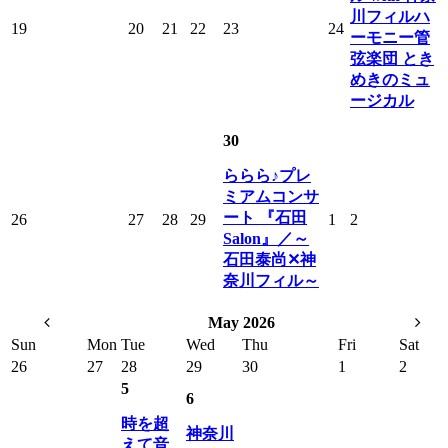
川フィルハ
19
20
21
22
23
24
ーモニー管
弦楽団 とき
めきのミュ
ージカル
30
ららら♪プレ
ミアムコンサ
ート 『石田
26
27
28
29
1
2
Salon』／～
石田泰尚✕神
奈川フィル～
May 2026
Sun
Mon
Tue
Wed
Thu
Fri
Sat
26
27
28
29
30
1
2
5
6
時を超
神奈川
えて音