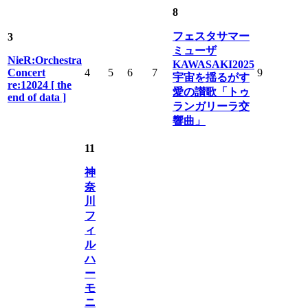
8
フェスタサマー
3
ミューザ
NieR:Orchestra
KAWASAKI2025
Concert
4
5
6
7
9
宇宙を揺るがす
re:12024 [ the
愛の讃歌「トゥ
end of data ]
ランガリーラ交
響曲」
11
神
奈
川
フ
ィ
ル
ハ
ー
モ
ニ