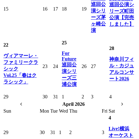
巡回公
巡回公演シ
15
16
17
18
19
演シリ
リーズ町田
ーズ茅
公演【完売
ヶ崎公
しました】
演
25
22
28
For
ヴィアマーレ・
Future
神奈川フィ
ファミリークラ
巡回公
ル・カジュ
23
24
26
27
シック
演シリ
アルコンサ
Vol.25「春はク
ーズ三
ート2026
ラシック」
浦公演
29
30
31
1
2
3
4
April 2026
Sun
Mon
Tue
Wed
Thu
Fri
Sat
4
Live!横浜
29
30
31
1
2
3
オーケスト