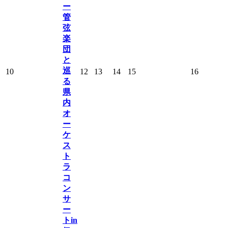
ー
管
弦
楽
団
と
巡
10
12
13
14
15
16
る
県
内
オ
ー
ケ
ス
ト
ラ
コ
ン
サ
ー
トin