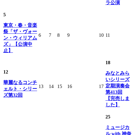
ラ公演
5
東京・春・音楽
祭「ザ・ヴォー
6
7
8
9
10
11
ン・ウィリアム
ズ」【公演中
止】
18
12
みなとみら
いシリーズ
華麗なるコンチ
定期演奏会
13
14
15
16
17
ェルト・シリー
第413回
ズ第32回
【完売しま
した】
25
ミュージカ
ル with 神奈