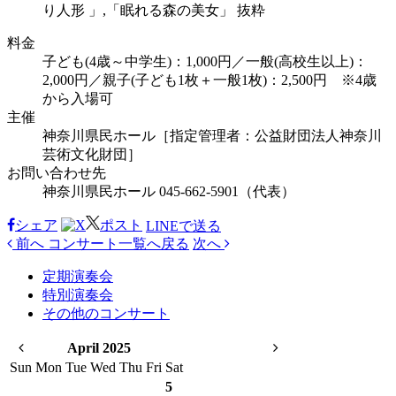
り人形 」,「眠れる森の美女」 抜粋
料金
子ども(4歳～中学生)：1,000円／一般(高校生以上)：
2,000円／親子(子ども1枚＋一般1枚)：2,500円 ※4歳
から入場可
主催
神奈川県民ホール［指定管理者：公益財団法人神奈川
芸術文化財団］
お問い合わせ先
神奈川県民ホール 045-662-5901（代表）
シェア
ポスト
LINEで
送る
前へ
コンサート
一覧へ戻る
次へ
定期演奏会
特別演奏会
その他のコンサート
April 2025
Sun
Mon
Tue
Wed
Thu
Fri
Sat
5