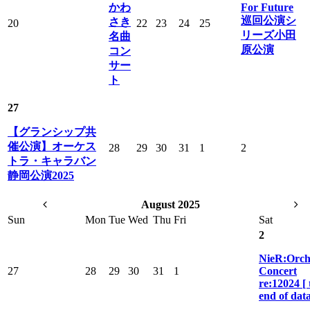
かわ
For Future
巡回公演シ
さき
20
22
23
24
25
リーズ小田
名曲
原公演
コン
サー
ト
27
【グランシップ共
催公演】オーケス
28
29
30
31
1
2
トラ・キャラバン
静岡公演2025
August 2025
Sun
Mon
Tue
Wed
Thu
Fri
Sat
2
NieR:Orch
27
28
29
30
31
1
Concert
re:12024 [ 
end of data