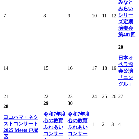
みなと
みらい
シリー
7
8
9
10
11
12
ズ定期
演奏会
第407回
20
日本オ
ペラ協
14
15
16
17
18
19
会公演
「ニン
グル」
21
22
23
24
25
26
27
29
30
28
令和7年度
令和7年度
ヨコハマ・ネク
心の教育
心の教育
ストコンサート
1
2
3
4
ふれあい
ふれあい
2025 Meets 戸塚
コンサー
コンサー
区