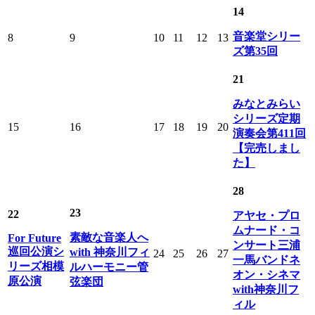
14
音楽堂シリー
8
9
10
11
12
13
ズ第35回
21
みなとみらい
シリーズ定期
15
16
17
18
19
20
演奏会第411回
【完売しまし
た】
28
23
22
アヤセ・プロ
ムナード・コ
素敵な音楽人へ
For Future
ンサート三浦
巡回公演シ
with 神奈川フィ
24
25
26
27
一馬バンドネ
リーズ相模
ルハーモニー管
オン・シネマ
原公演
弦楽団
with神奈川フ
ィル