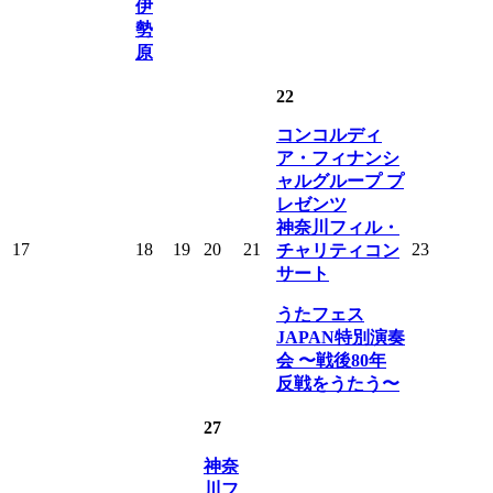
伊
勢
原
22
コンコルディ
ア・フィナンシ
ャルグループ プ
レゼンツ
神奈川フィル・
17
18
19
20
21
23
チャリティコン
サート
うたフェス
JAPAN特別演奏
会 〜戦後80年
反戦をうたう〜
27
神奈
川フ