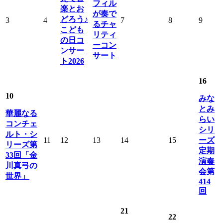
フィル
楽とお
が奏で
どろう♪
3
4
7
8
9
るチャ
こども
リティ
の日コ
ーコン
ンサー
サート
ト2026
16
10
みな
とみ
華麗なる
らい
コンチェ
シリ
ルト・シ
11
12
13
14
15
ーズ
リーズ第
定期
33回「金
演奏
川真弓の
会第
世界」
414
回
21
22