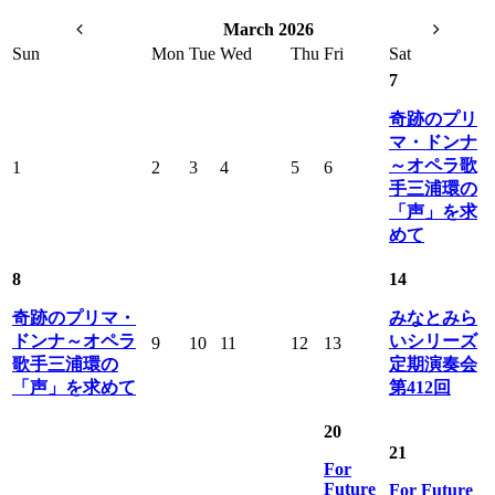
March 2026
Sun
Mon
Tue
Wed
Thu
Fri
Sat
7
奇跡のプリ
マ・ドンナ
～オペラ歌
1
2
3
4
5
6
手三浦環の
「声」を求
めて
8
14
奇跡のプリマ・
みなとみら
ドンナ～オペラ
いシリーズ
9
10
11
12
13
歌手三浦環の
定期演奏会
「声」を求めて
第412回
20
21
For
Future
For Future