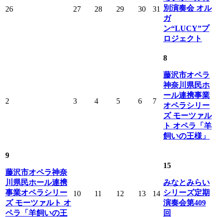
別演奏会 オル
26
27
28
29
30
31
ガ
ン“LUCY”プ
ロジェクト
8
藤沢市オペラ
神奈川県民ホ
ール連携事業
2
3
4
5
6
7
オペラシリー
ズ モーツァル
ト オペラ「羊
飼いの王様」
9
15
藤沢市オペラ神奈
川県民ホール連携
みなとみらい
事業オペラシリー
シリーズ定期
10
11
12
13
14
ズ モーツァルト オ
演奏会第409
ペラ「羊飼いの王
回