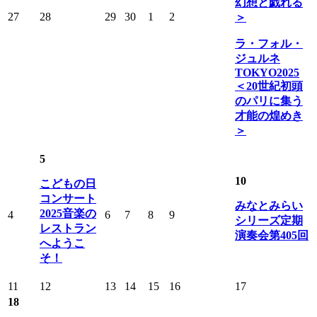
幻想と戯れる
27
28
29
30
1
2
＞
ラ・フォル・
ジュルネ
TOKYO2025
＜20世紀初頭
のパリに集う
才能の煌めき
＞
5
10
こどもの日
コンサート
みなとみらい
2025音楽の
4
6
7
8
9
シリーズ定期
レストラン
演奏会第405回
へようこ
そ！
11
12
13
14
15
16
17
18