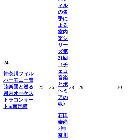
ィル
の名
手に
よる
室内
楽シ
リー
ズ第
21回
24
〈チ
ェコ
神奈川フィル
音楽
ハーモニー管
とボ
弦楽団と巡る
25
26
28
29
30
ヘミ
県内オーケス
アの
トラコンサー
魂〉
トin南足柄
石田
泰尚
×神
奈川