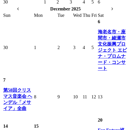
30
1
2
3
4
5
6
December 2025
Sun
Mon
Tue
Wed
Thu
Fri
Sat
6
海老名市・座
間市・綾瀬市
文化振興プロ
30
1
2
3
4
5
ジェクト エビ
ナ・プロムナ
ード・コンサ
ート
7
第58回クリス
マス音楽会 ヘ
8
9
10
11
12
13
ンデル「メサ
イア」全曲
20
14
15