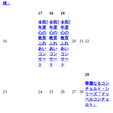
様」
17
18
19
令和7
令和7
令和7
年度
年度
年度
心の
心の
心の
教育
教育
教育
16
20
21
22
ふれ
ふれ
ふれ
あい
あい
あい
コン
コン
コン
サー
サー
サー
ト
ト
ト
29
華麗なるコン
チェルト・シ
23
24
25
26
27
28
リーズ「ドッ
ペルコンチェ
ルト」