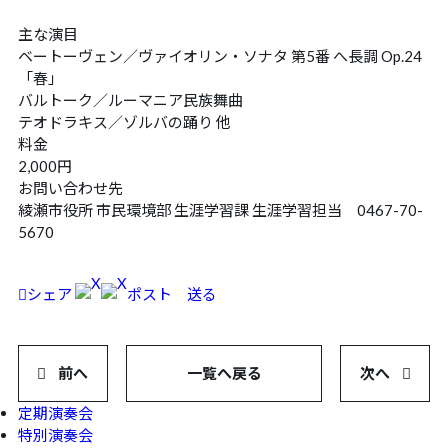
お問い合わせ
CONTACT
主な演目
ベートーヴェン／ヴァイオリン・ソナタ 第5番 へ長調 Op.24
チケット購入
TICKET
「春」
バルトーク／ルーマニア民族舞曲
チケットの購入方法
ホールへのアクセス
テオドラキス／ゾルバの踊り 他
料金
演奏会アーカイブ
CD・グッズのご紹介
2,000円
お問い合わせ先
サイトポリシー
応援マスコット「ブルーダル」
綾瀬市役所 市民環境部 生涯学習課 生涯学習担当 0467-70-
5670
シェア
ポスト
送る
前へ
一覧へ戻る
次へ
定期演奏会
特別演奏会