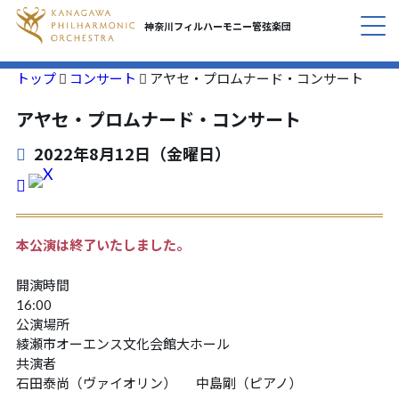
神奈川フィルハーモニー
管弦楽団
トップ
コンサート
アヤセ・プロムナード・コンサート
コンサート
CONCERT
アヤセ・プロムナード・コンサート
私たちについて
ABOUT
2022年8月12日（金曜日）
活動紹介
INITIATIVES
本公演は終了いたしました。
応援する
SUPPORT
開演時間
定期会員のご案内
SUBSCRIPTION
16:00
公演場所
綾瀬市オーエンス文化会館大ホール
お知らせ
NEWS
共演者
石田泰尚（ヴァイオリン）
中島剛（ピアノ）