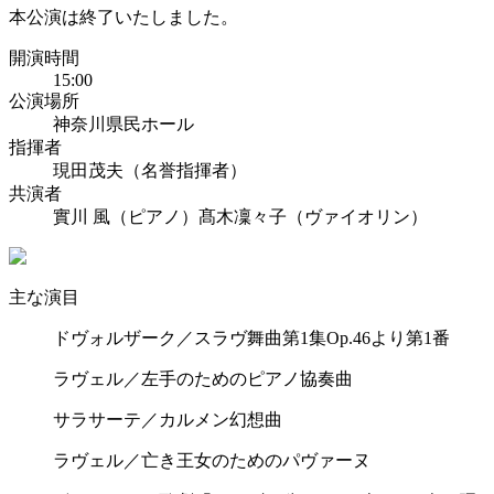
本公演は終了いたしました。
開演時間
15:00
公演場所
神奈川県民ホール
指揮者
現田茂夫（名誉指揮者）
共演者
實川 風（ピアノ）
髙木凜々子（ヴァイオリン）
主な演目
ドヴォルザーク／スラヴ舞曲第1集Op.46より第1番
ラヴェル／左手のためのピアノ協奏曲
サラサーテ／カルメン幻想曲
ラヴェル／亡き王女のためのパヴァーヌ