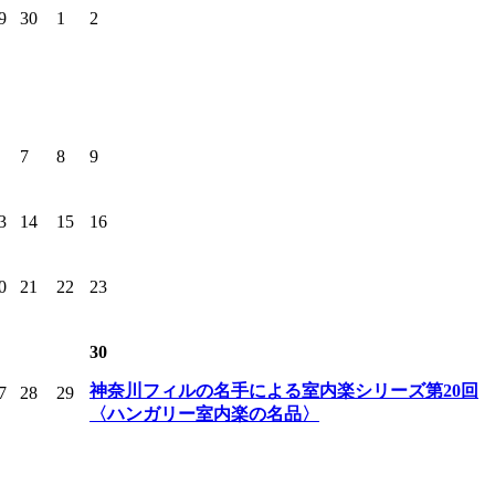
9
30
1
2
7
8
9
3
14
15
16
0
21
22
23
30
神奈川フィルの名手による室内楽シリーズ第20回
7
28
29
〈ハンガリー室内楽の名品〉