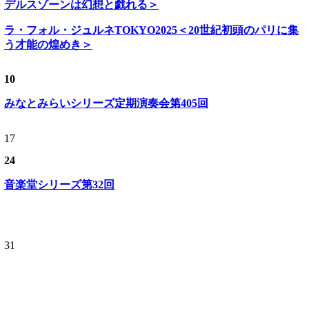
デルスゾーンは幻想と戯れる＞
ラ・フォル・ジュルネTOKYO2025＜20世紀初頭のパリに集
う才能の煌めき＞
10
みなとみらいシリーズ定期演奏会第405回
17
24
音楽堂シリーズ第32回
31