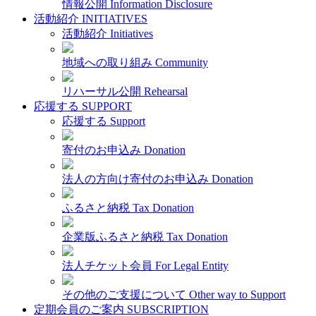
情報公開
Information Disclosure
活動紹介
INITIATIVES
活動紹介
Initiatives
地域への取り組み
Community
リハーサル公開
Rehearsal
応援する
SUPPORT
応援する
Support
寄付のお申込み
Donation
法人の方向け寄付のお申込み
Donation
ふるさと納税
Tax Donation
企業版ふるさと納税
Tax Donation
法人チケット会員
For Legal Entity
その他のご支援について
Other way to Support
定期会員のご案内
SUBSCRIPTION