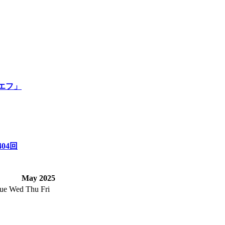
エフ」
04回
May 2025
ue
Wed
Thu
Fri