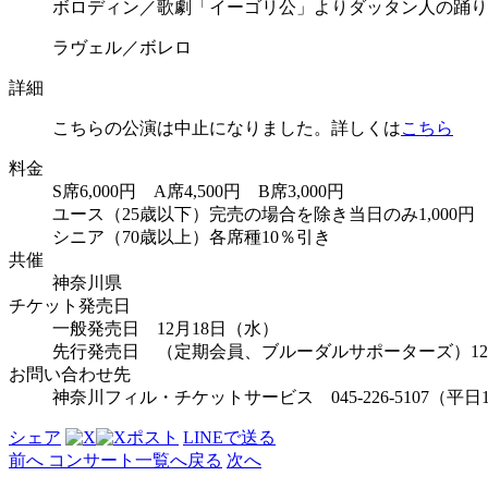
ボロディン／歌劇「イーゴリ公」よりダッタン人の踊り
ラヴェル／ボレロ
詳細
こちらの公演は中止になりました。詳しくは
こちら
料金
S席6,000円 A席4,500円 B席3,000円
ユース（25歳以下）完売の場合を除き当日のみ1,000
シニア（70歳以上）各席種10％引き
共催
神奈川県
チケット発売日
一般発売日 12月18日（水）
先行発売日 （定期会員、ブルーダルサポーターズ）12
お問い合わせ先
神奈川フィル・チケットサービス 045-226-5107（平日10:0
シェア
ポスト
LINEで
送る
前へ
コンサート
一覧へ戻る
次へ