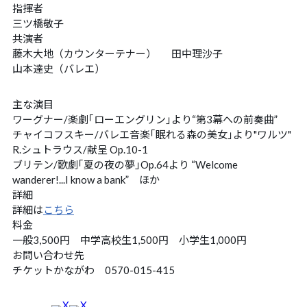
お問い合わせ
CONTACT
指揮者
三ツ橋敬子
共演者
チケット購入
TICKET
藤木大地（カウンターテナー）
田中理沙子
山本達史（バレエ）
チケットの購入方法
ホールへのアクセス
主な演目
演奏会アーカイブ
CD・グッズのご紹介
ワーグナー/楽劇｢ローエングリン｣より“第3幕への前奏曲”
チャイコフスキー/バレエ音楽｢眠れる森の美女｣より"ワルツ"
サイトポリシー
応援マスコット「ブルーダル」
R.シュトラウス/献呈 Op.10-1
ブリテン/歌劇｢夏の夜の夢｣Op.64より “Welcome
wanderer!...I know a bank” ほか
詳細
詳細は
こちら
料金
一般3,500円 中学高校生1,500円 小学生1,000円
お問い合わせ先
チケットかながわ 0570-015-415