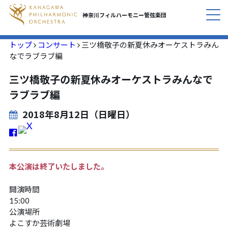
神奈川フィルハーモニー
管弦楽団
トップ
コンサート
三ツ橋敬子の新夏休みオーケストラみん
コンサート
CONCERT
なでラブラブ編
三ツ橋敬子の新夏休みオーケストラみんなで
私たちについて
ABOUT
ラブラブ編
活動紹介
INITIATIVES
2018年8月12日（日曜日）
応援する
SUPPORT
本公演は終了いたしました。
定期会員のご案内
SUBSCRIPTION
開演時間
お知らせ
15:00
NEWS
公演場所
よこすか芸術劇場