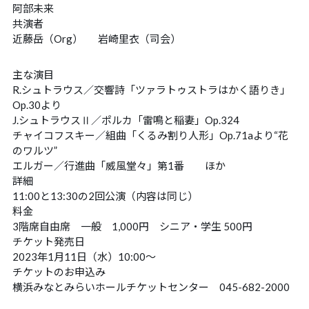
お問い合わせ
CONTACT
阿部未来
共演者
近藤岳（Org）
岩崎里衣（司会）
チケット購入
TICKET
主な演目
チケットの購入方法
ホールへのアクセス
R.シュトラウス／交響詩「ツァラトゥストラはかく語りき」
Op.30より
演奏会アーカイブ
CD・グッズのご紹介
J.シュトラウスⅡ／ポルカ「雷鳴と稲妻」Op.324
チャイコフスキー／組曲「くるみ割り人形」Op.71aより“花
サイトポリシー
応援マスコット「ブルーダル」
のワルツ”
エルガー／行進曲「威風堂々」第1番 ほか
詳細
11:00と13:30の2回公演（内容は同じ）
料金
3階席自由席 一般 1,000円 シニア・学生 500円
チケット発売日
2023年1月11日（水）10:00～
チケットのお申込み
横浜みなとみらいホールチケットセンター 045-682-2000