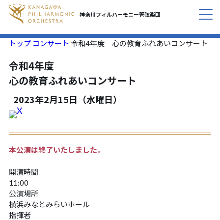
神奈川フィルハーモニー
管弦楽団
トップ
コンサート
令和4年度 心の教育ふれあいコンサート
コンサート
CONCERT
令和4年度
私たちについて
心の教育ふれあいコンサート
ABOUT
2023年2月15日（水曜日）
活動紹介
INITIATIVES
応援する
SUPPORT
本公演は終了いたしました。
定期会員のご案内
SUBSCRIPTION
開演時間
11:00
お知らせ
公演場所
NEWS
横浜みなとみらいホール
指揮者