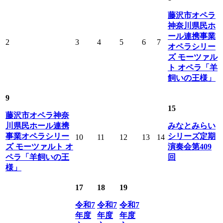
藤沢市オペラ
神奈川県民ホ
ール連携事業
2
3
4
5
6
7
オペラシリー
ズ モーツァル
ト オペラ「羊
飼いの王様」
9
15
藤沢市オペラ神奈
川県民ホール連携
みなとみらい
事業オペラシリー
シリーズ定期
10
11
12
13
14
ズ モーツァルト オ
演奏会第409
ペラ「羊飼いの王
回
様」
17
18
19
令和7
令和7
令和7
年度
年度
年度