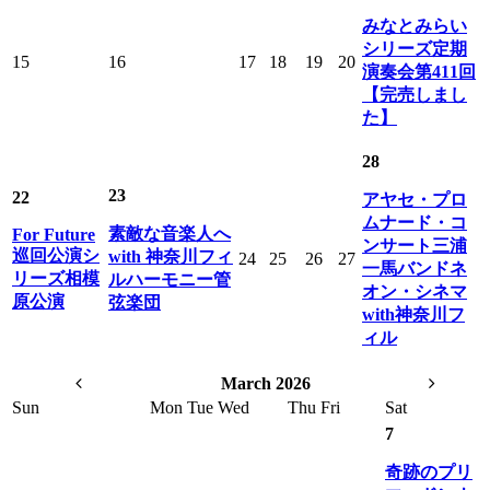
みなとみらい
シリーズ定期
15
16
17
18
19
20
演奏会第411回
【完売しまし
た】
28
23
22
アヤセ・プロ
ムナード・コ
素敵な音楽人へ
For Future
ンサート三浦
巡回公演シ
with 神奈川フィ
24
25
26
27
一馬バンドネ
リーズ相模
ルハーモニー管
オン・シネマ
原公演
弦楽団
with神奈川フ
ィル
March 2026
Sun
Mon
Tue
Wed
Thu
Fri
Sat
7
奇跡のプリ