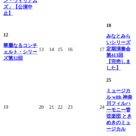
ン・ウィリアム
ズ」【公演中
止】
18
12
みなとみら
いシリーズ
華麗なるコンチ
定期演奏会
13
14
15
16
17
ェルト・シリー
第413回
ズ第32回
【完売しま
した】
25
ミュージカ
ル with 神奈
川フィルハ
19
20
21
22
23
24
ーモニー管
弦楽団 とき
めきのミュ
ージカル