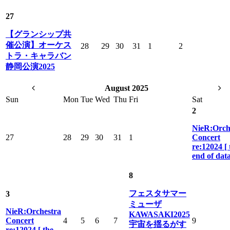
27
【グランシップ共
催公演】オーケス
28
29
30
31
1
2
トラ・キャラバン
静岡公演2025
August 2025
Sun
Mon
Tue
Wed
Thu
Fri
Sat
2
NieR:Orch
27
28
29
30
31
1
Concert
re:12024 [ 
end of data
8
フェスタサマー
3
ミューザ
NieR:Orchestra
KAWASAKI2025
Concert
4
5
6
7
9
宇宙を揺るがす
re:12024 [ the