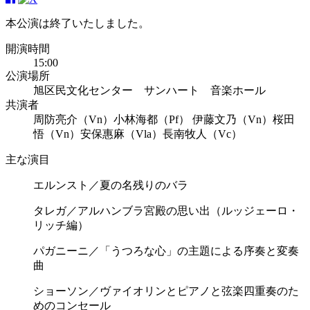
本公演は終了いたしました。
開演時間
15:00
公演場所
旭区民文化センター サンハート 音楽ホール
共演者
周防亮介（Vn）
小林海都（Pf）
伊藤文乃（Vn）
桜田
悟（Vn）
安保惠麻（Vla）
長南牧人（Vc）
主な演目
エルンスト／夏の名残りのバラ
タレガ／アルハンブラ宮殿の思い出（ルッジェーロ・
リッチ編）
パガニーニ／「うつろな心」の主題による序奏と変奏
曲
ショーソン／ヴァイオリンとピアノと弦楽四重奏のた
めのコンセール