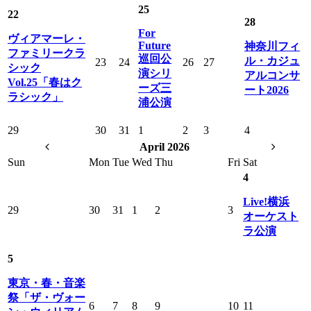
25
22
28
For
ヴィアマーレ・
Future
神奈川フィ
ファミリークラ
巡回公
ル・カジュ
23
24
26
27
シック
演シリ
アルコンサ
Vol.25「春はク
ーズ三
ート2026
ラシック」
浦公演
29
30
31
1
2
3
4
April 2026
Sun
Mon
Tue
Wed
Thu
Fri
Sat
4
Live!横浜
29
30
31
1
2
3
オーケスト
ラ公演
5
東京・春・音楽
祭「ザ・ヴォー
6
7
8
9
10
11