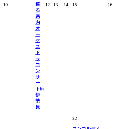
巡
10
12
13
14
15
16
る
県
内
オ
ー
ケ
ス
ト
ラ
コ
ン
サ
ー
トin
伊
勢
原
22
コンコルディ