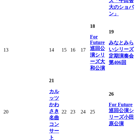
ズ「牛田智
大のショパ
ン」
18
19
For
Future
みなとみら
巡回公
いシリーズ
13
14
15
16
17
演シリ
定期演奏会
ーズ大
第406回
和公演
21
カル
26
ッツ
かわ
For Future
巡回公演シ
さき
20
22
23
24
25
リーズ小田
名曲
原公演
コン
サー
ト