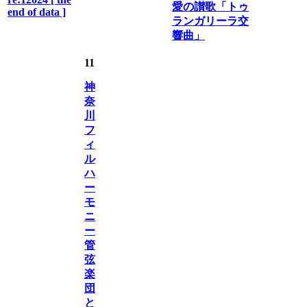
愛の讃歌「トゥ
end of data ]
ランガリーラ交
響曲」
11
神
奈
川
フ
ィ
ル
ハ
ー
モ
ニ
ー
管
弦
楽
団
と