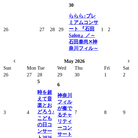
30
ららら♪プレ
ミアムコンサ
ート 『石田
26
27
28
29
1
2
Salon』／～
石田泰尚✕神
奈川フィル～
May 2026
Sun
Mon
Tue
Wed
Thu
Fri
Sat
26
27
28
29
30
1
2
5
6
時を超
神奈川
えて音
フィル
楽とお
が奏で
どろう♪
3
4
7
8
9
るチャ
こども
リティ
の日コ
ーコン
ンサー
サート
ト2026