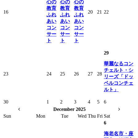
心の
心の
心の
教育
教育
教育
16
20
21
22
ふれ
ふれ
ふれ
あい
あい
あい
コン
コン
コン
サー
サー
サー
ト
ト
ト
29
華麗なるコン
チェルト・シ
23
24
25
26
27
28
リーズ「ドッ
ペルコンチェ
ルト」
30
1
2
3
4
5
6
December 2025
Sun
Mon
Tue
Wed
Thu
Fri
Sat
6
海老名市・座