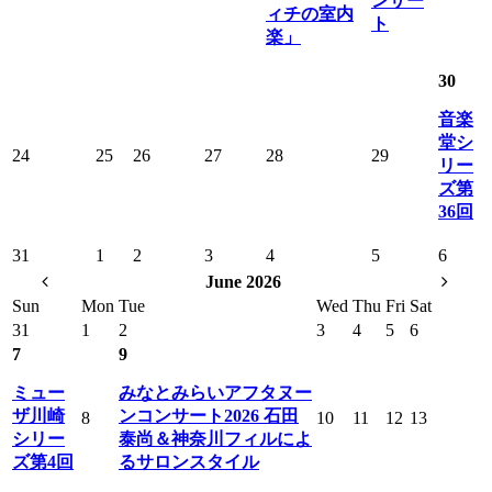
ンサー
ィチの室内
ト
楽」
30
音楽
堂シ
24
25
26
27
28
29
リー
ズ第
36回
31
1
2
3
4
5
6
June 2026
Sun
Mon
Tue
Wed
Thu
Fri
Sat
31
1
2
3
4
5
6
7
9
ミュー
みなとみらいアフタヌー
ザ川崎
ンコンサート2026 石田
8
10
11
12
13
シリー
泰尚＆神奈川フィルによ
ズ第4回
るサロンスタイル