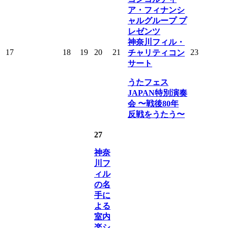
ア・フィナンシ
ャルグループ プ
レゼンツ
神奈川フィル・
17
18
19
20
21
23
チャリティコン
サート
うたフェス
JAPAN特別演奏
会 〜戦後80年
反戦をうたう〜
27
神奈
川フ
ィル
の名
手に
よる
室内
楽シ