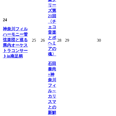
リー
ズ第
21回
24
〈チ
ェコ
神奈川フィル
音楽
ハーモニー管
とボ
弦楽団と巡る
25
26
28
29
30
ヘミ
県内オーケス
アの
トラコンサー
魂〉
トin南足柄
石田
泰尚
×神
奈川
フィ
ル～
カリ
スマ
との
新鮮