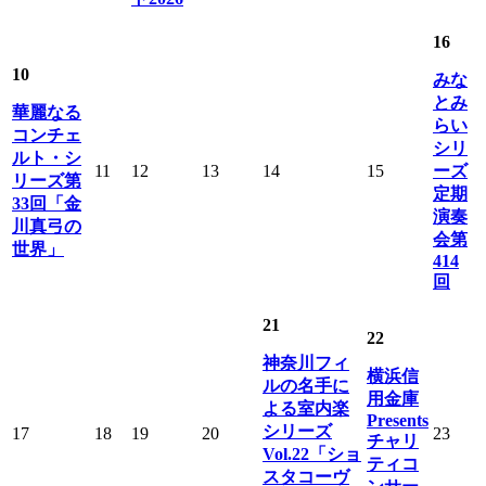
16
10
みな
とみ
華麗なる
らい
コンチェ
シリ
ルト・シ
11
12
13
14
15
ーズ
リーズ第
定期
33回「金
演奏
川真弓の
会第
世界」
414
回
21
22
神奈川フィ
横浜信
ルの名手に
用金庫
よる室内楽
Presents
シリーズ
17
18
19
20
23
チャリ
Vol.22「ショ
ティコ
スタコーヴ