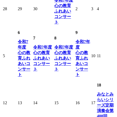
令和7年度
心の教育
28
29
30
2
3
4
ふれあい
コンサー
ト
6
9
7
8
令和7
令和7年
年度
令和7年度
令和7年度
度
心の教
心の教育
心の教育
心の教
5
10
11
育ふれ
ふれあい
ふれあい
育ふれ
あいコ
コンサー
コンサー
あいコ
ンサー
ト
ト
ンサー
ト
ト
18
みなとみ
らいシリ
12
13
14
15
16
17
ーズ定期
演奏会第
408回