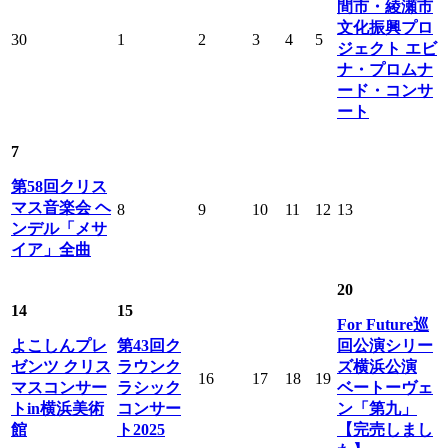
間市・綾瀬市
文化振興プロ
30
1
2
3
4
5
ジェクト エビ
ナ・プロムナ
ード・コンサ
ート
7
第58回クリス
マス音楽会 ヘ
8
9
10
11
12
13
ンデル「メサ
イア」全曲
20
14
15
For Future巡
よこしんプレ
第43回ク
回公演シリー
ゼンツ クリス
ラウンク
ズ横浜公演
16
17
18
19
マスコンサー
ラシック
ベートーヴェ
トin横浜美術
コンサー
ン「第九」
館
ト2025
【完売しまし