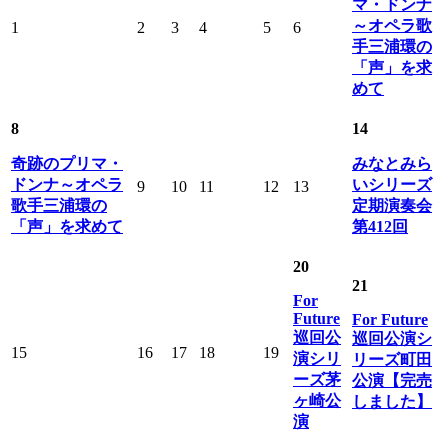
マ・ドンナ
～オペラ歌
1
2
3
4
5
6
手三浦環の
「声」を求
めて
8
14
奇跡のプリマ・
みなとみら
ドンナ～オペラ
いシリーズ
9
10
11
12
13
歌手三浦環の
定期演奏会
「声」を求めて
第412回
20
21
For
Future
For Future
巡回公
巡回公演シ
15
16
17
18
19
演シリ
リーズ町田
ーズ茅
公演【完売
ヶ崎公
しました】
演