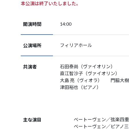
本公演は終了いたしました。
開演時間
14:00
公演場所
フィリアホール
共演者
石田泰尚（ヴァイオリン）
直江智沙子（ヴァイオリン）
大島 亮（ヴィオラ）
門脇大樹
津田裕也（ピアノ）
主な演目
ベートーヴェン／弦楽四重奏曲
ベートーヴェン／ピアノ三重奏