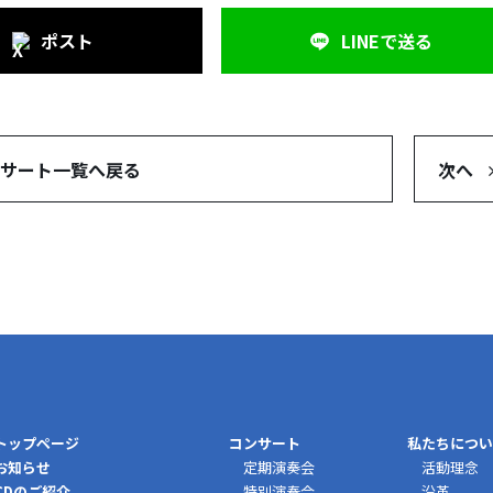
ポスト
LINEで
送る
サート
一覧へ戻る
次へ
トップページ
コンサート
私たちについ
お知らせ
定期演奏会
活動理念
CDのご紹介
特別演奏会
沿革