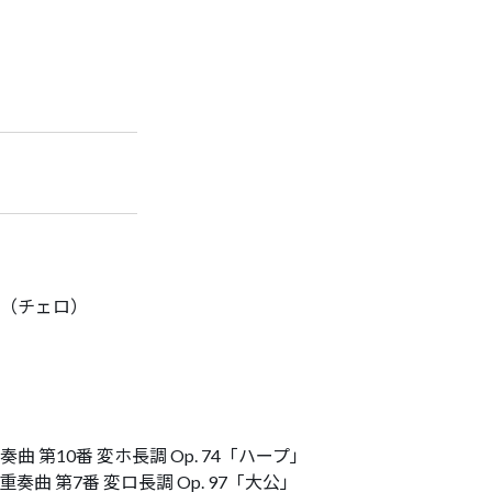
（チェロ）
 第10番 変ホ長調 Op. 74「ハープ」
曲 第7番 変ロ長調 Op. 97「大公」