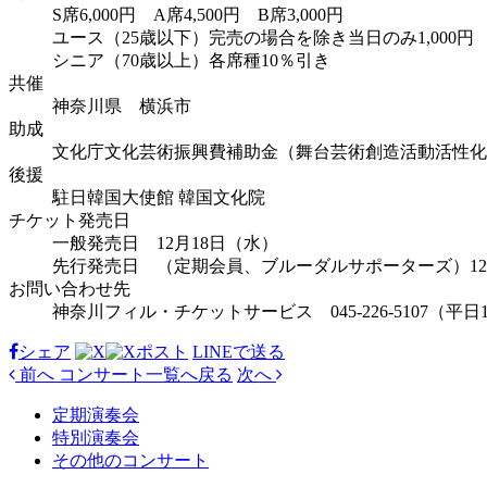
S席6,000円 A席4,500円 B席3,000円
ユース（25歳以下）完売の場合を除き当日のみ1,000
シニア（70歳以上）各席種10％引き
共催
神奈川県 横浜市
助成
文化庁文化芸術振興費補助金（舞台芸術創造活動活性化
後援
駐日韓国大使館 韓国文化院
チケット発売日
一般発売日 12月18日（水）
先行発売日 （定期会員、ブルーダルサポーターズ）12
お問い合わせ先
神奈川フィル・チケットサービス 045-226-5107（平日10:0
シェア
ポスト
LINEで
送る
前へ
コンサート
一覧へ戻る
次へ
定期演奏会
特別演奏会
その他のコンサート