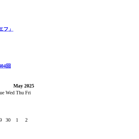
エフ」
04回
May 2025
ue
Wed
Thu
Fri
9
30
1
2