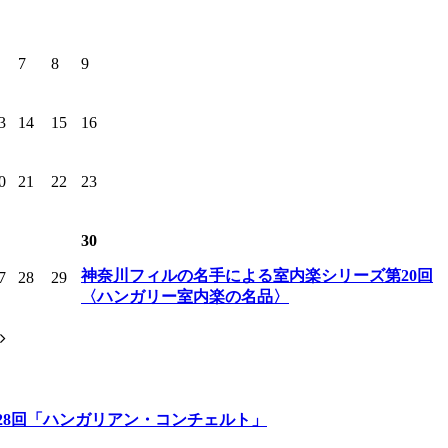
7
8
9
3
14
15
16
0
21
22
23
30
神奈川フィルの名手による室内楽シリーズ第20回
7
28
29
〈ハンガリー室内楽の名品〉
28回「ハンガリアン・コンチェルト」