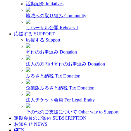
活動紹介
Initiatives
地域への取り組み
Community
リハーサル公開
Rehearsal
応援する
SUPPORT
応援する
Support
寄付のお申込み
Donation
法人の方向け寄付のお申込み
Donation
ふるさと納税
Tax Donation
企業版ふるさと納税
Tax Donation
法人チケット会員
For Legal Entity
その他のご支援について
Other way to Support
定期会員のご案内
SUBSCRIPTION
お知らせ
NEWS
EN