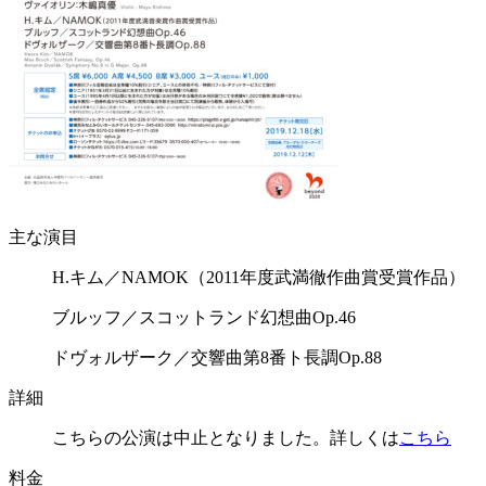
主な演目
H.キム／NAMOK（2011年度武満徹作曲賞受賞作品）
ブルッフ／スコットランド幻想曲Op.46
ドヴォルザーク／交響曲第8番ト長調Op.88
詳細
こちらの公演は中止となりました。詳しくは
こちら
料金