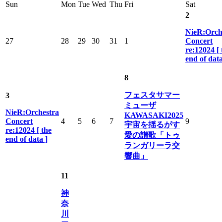
Sun
Mon
Tue
Wed
Thu
Fri
Sat
2
NieR:Orch
27
28
29
30
31
1
Concert
re:12024 [ 
end of data
8
フェスタサマー
3
ミューザ
NieR:Orchestra
KAWASAKI2025
Concert
4
5
6
7
9
宇宙を揺るがす
re:12024 [ the
愛の讃歌「トゥ
end of data ]
ランガリーラ交
響曲」
11
神
奈
川