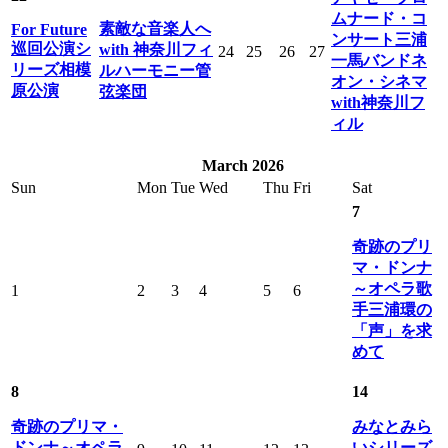
ムナード・コ
素敵な音楽人へ
For Future
ンサート三浦
巡回公演シ
with 神奈川フィ
24
25
26
27
一馬バンドネ
リーズ相模
ルハーモニー管
オン・シネマ
原公演
弦楽団
with神奈川フ
ィル
March 2026
Sun
Mon
Tue
Wed
Thu
Fri
Sat
7
奇跡のプリ
マ・ドンナ
～オペラ歌
1
2
3
4
5
6
手三浦環の
「声」を求
めて
8
14
奇跡のプリマ・
みなとみら
ドンナ～オペラ
いシリーズ