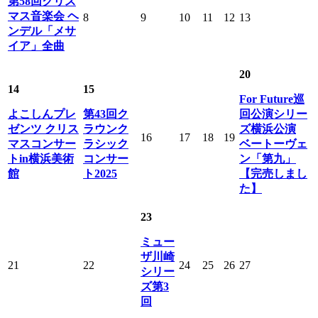
第58回クリス
マス音楽会 ヘ
8
9
10
11
12
13
ンデル「メサ
イア」全曲
20
14
15
For Future巡
よこしんプレ
第43回ク
回公演シリー
ゼンツ クリス
ラウンク
ズ横浜公演
16
17
18
19
マスコンサー
ラシック
ベートーヴェ
トin横浜美術
コンサー
ン「第九」
館
ト2025
【完売しまし
た】
23
ミュー
ザ川崎
21
22
24
25
26
27
シリー
ズ第3
回