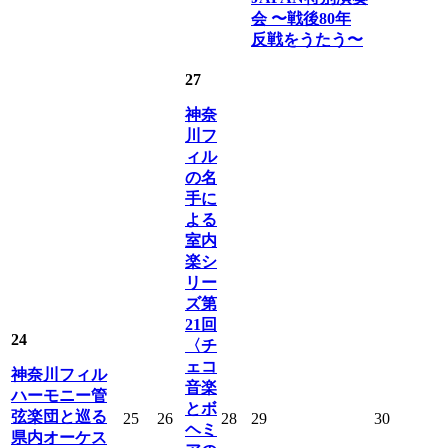
会 〜戦後80年
反戦をうたう〜
27
神奈
川フ
ィル
の名
手に
よる
室内
楽シ
リー
ズ第
21回
24
〈チ
ェコ
神奈川フィル
音楽
ハーモニー管
とボ
弦楽団と巡る
25
26
28
29
30
ヘミ
県内オーケス