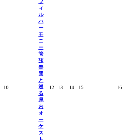
フ
ィ
ル
ハ
ー
モ
ニ
ー
管
弦
楽
団
と
巡
10
12
13
14
15
16
る
県
内
オ
ー
ケ
ス
ト