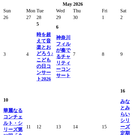
May 2026
Sun
Mon
Tue
Wed
Thu
Fri
Sat
26
27
28
29
30
1
2
5
6
時を超
神奈川
えて音
フィル
楽とお
が奏で
どろう♪
3
4
7
8
9
るチャ
こども
リティ
の日コ
ーコン
ンサー
サート
ト2026
16
10
みな
とみ
華麗なる
らい
コンチェ
シリ
ルト・シ
11
12
13
14
15
ーズ
リーズ第
定期