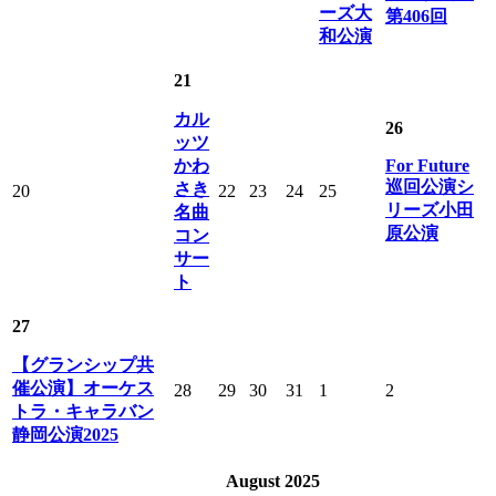
ーズ大
第406回
和公演
21
カル
26
ッツ
かわ
For Future
巡回公演シ
さき
20
22
23
24
25
リーズ小田
名曲
原公演
コン
サー
ト
27
【グランシップ共
催公演】オーケス
28
29
30
31
1
2
トラ・キャラバン
静岡公演2025
August 2025