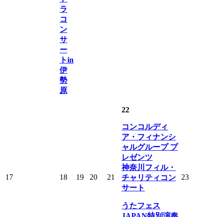
ラ
コ
ン
サ
ー
トin
伊
勢
原
22
コンコルディ
ア・フィナンシ
ャルグループ プ
レゼンツ
神奈川フィル・
17
18
19
20
21
23
チャリティコン
サート
うたフェス
JAPAN特別演奏