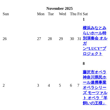
November 2025
Sun
Mon
Tue
Wed
Thu
Fri
Sat
1
横浜みなとみ
らいホール特
別演奏会 オル
26
27
28
29
30
31
ガ
ン“LUCY”プ
ロジェクト
8
藤沢市オペラ
神奈川県民ホ
ール連携事業
2
3
4
5
6
7
オペラシリー
ズ モーツァル
ト オペラ「羊
飼いの王様」