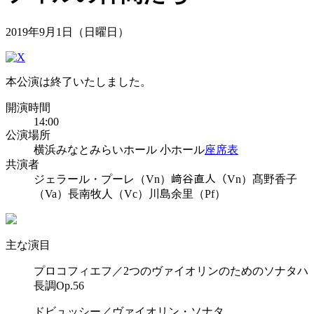
2019年9月1日（日曜日）
本公演は終了いたしました。
開演時間
14:00
公演場所
横浜みなとみらいホール 小ホール
座席表
共演者
ジェラール・プーレ（Vn）
﨑谷直人（Vn）
髙野香子
（Va）
長南牧人（Vc）
川島余里（Pf）
主な演目
プロコフィエフ／2つのヴァイオリンのためのソナタハ
長調Op.56
ドビュッシー／ヴァイオリン・ソナタ