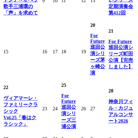
9
10
11
12
13
歌手三浦環の
定期演奏会
「声」を求めて
第412回
20
21
For
Future
For Future
巡回公
巡回公演シ
15
16
17
18
19
演シリ
リーズ町田
ーズ茅
公演【完売
ヶ崎公
しました】
演
25
22
28
For
ヴィアマーレ・
Future
神奈川フィ
ファミリークラ
巡回公
ル・カジュ
23
24
26
27
シック
演シリ
アルコンサ
Vol.25「春はク
ーズ三
ート2026
ラシック」
浦公演