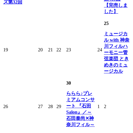
ズ第32回
【完売しま
した】
25
ミュージカ
ル with 神奈
川フィルハ
19
20
21
22
23
24
ーモニー管
弦楽団 とき
めきのミュ
ージカル
30
ららら♪プレ
ミアムコンサ
ート 『石田
26
27
28
29
1
2
Salon』／～
石田泰尚✕神
奈川フィル～