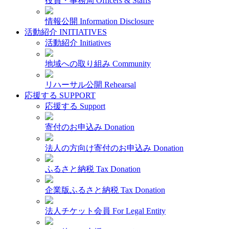
役員・事務局
Officers & Staffs
情報公開
Information Disclosure
活動紹介
INITIATIVES
活動紹介
Initiatives
地域への取り組み
Community
リハーサル公開
Rehearsal
応援する
SUPPORT
応援する
Support
寄付のお申込み
Donation
法人の方向け寄付のお申込み
Donation
ふるさと納税
Tax Donation
企業版ふるさと納税
Tax Donation
法人チケット会員
For Legal Entity