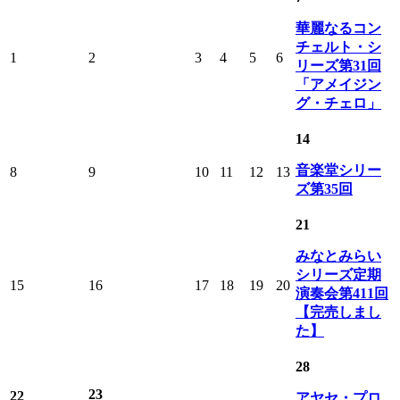
華麗なるコン
チェルト・シ
1
2
3
4
5
6
リーズ第31回
「アメイジン
グ・チェロ」
14
音楽堂シリー
8
9
10
11
12
13
ズ第35回
21
みなとみらい
シリーズ定期
15
16
17
18
19
20
演奏会第411回
【完売しまし
た】
28
23
22
アヤセ・プロ