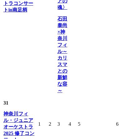
アの
トラコンサー
魂〉
トin南足柄
石田
泰尚
×神
奈川
フィ
ル～
カリ
スマ
との
新鮮
な容
～
31
神奈川フィ
ル・ジュニア
1
2
3
4
5
6
オーケストラ
2025 修了コン