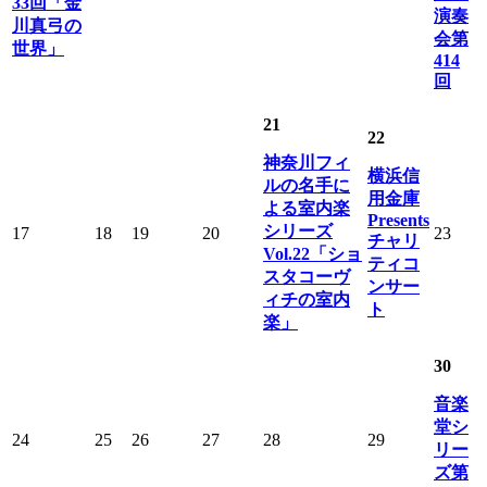
33回「金
演奏
川真弓の
会第
世界」
414
回
21
22
神奈川フィ
横浜信
ルの名手に
用金庫
よる室内楽
Presents
シリーズ
17
18
19
20
23
チャリ
Vol.22「ショ
ティコ
スタコーヴ
ンサー
ィチの室内
ト
楽」
30
音楽
堂シ
24
25
26
27
28
29
リー
ズ第