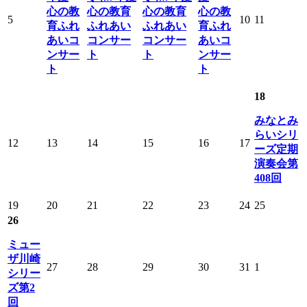
心の教
心の教育
心の教育
心の教
5
10
11
育ふれ
ふれあい
ふれあい
育ふれ
あいコ
コンサー
コンサー
あいコ
ンサー
ト
ト
ンサー
ト
ト
18
みなとみ
らいシリ
12
13
14
15
16
17
ーズ定期
演奏会第
408回
19
20
21
22
23
24
25
26
ミュー
ザ川崎
27
28
29
30
31
1
シリー
ズ第2
回