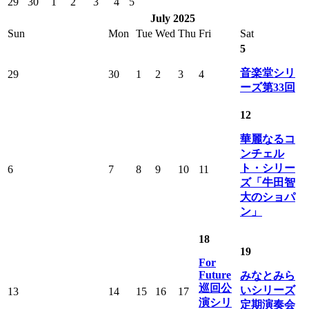
29
30
1
2
3
4
5
July 2025
Sun
Mon
Tue
Wed
Thu
Fri
Sat
5
音楽堂シリ
29
30
1
2
3
4
ーズ第33回
12
華麗なるコ
ンチェル
ト・シリー
6
7
8
9
10
11
ズ「牛田智
大のショパ
ン」
18
19
For
Future
みなとみら
巡回公
いシリーズ
13
14
15
16
17
演シリ
定期演奏会