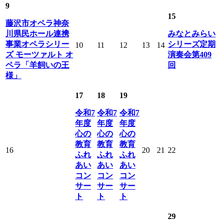
9
15
藤沢市オペラ神奈
川県民ホール連携
みなとみらい
事業オペラシリー
シリーズ定期
10
11
12
13
14
ズ モーツァルト オ
演奏会第409
ペラ「羊飼いの王
回
様」
17
18
19
令和7
令和7
令和7
年度
年度
年度
心の
心の
心の
教育
教育
教育
16
20
21
22
ふれ
ふれ
ふれ
あい
あい
あい
コン
コン
コン
サー
サー
サー
ト
ト
ト
29