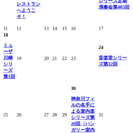
シリーズ定期
レストラン
演奏会第405回
へようこ
そ！
11
12
13
14
15
16
17
18
ミュ
24
ーザ
川崎
音楽堂シリー
19
20
21
22
23
シリ
ズ第32回
ーズ
第1回
30
神奈川フィ
ルの名手に
よる室内楽
25
26
27
28
29
31
シリーズ第
20回〈ハン
ガリー室内