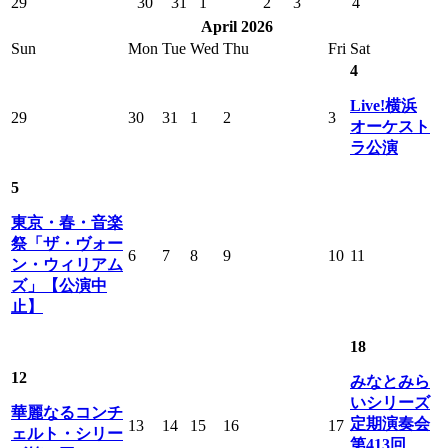
29
30
31
1
2
3
4
April 2026
Sun
Mon
Tue
Wed
Thu
Fri
Sat
4
Live!横浜
29
30
31
1
2
3
オーケスト
ラ公演
5
東京・春・音楽
祭「ザ・ヴォー
6
7
8
9
10
11
ン・ウィリアム
ズ」【公演中
止】
18
12
みなとみら
いシリーズ
華麗なるコンチ
定期演奏会
13
14
15
16
17
ェルト・シリー
第413回