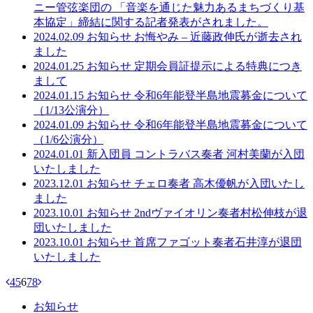
ニー管弦楽団の 「音楽を通じた魅力あるまちづくり基
本協定」締結に関する記者発表がされました。
2024.02.09
お知らせ
お悔やみ – 近藤政伸氏が逝去され
ました
2024.01.25
お知らせ
定期会員証提示による特典につき
まして
2024.01.15
お知らせ
令和6年能登半島地震募金について
（1/13公演分）
2024.01.09
お知らせ
令和6年能登半島地震募金について
（1/6公演分）
2024.01.01
新入団員
コントラバス奏者 河村美蘭が入団
いたしました
2023.12.01
お知らせ
チェロ奏者 高木優帆が入団いたし
ました
2023.10.01
お知らせ
2ndヴァイオリン奏者村松伸枝が退
団いたしました
2023.10.01
お知らせ
首席ファゴット奏者石井淳が退団
いたしました
4
5
6
7
8
お知らせ