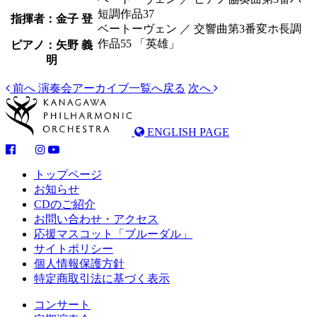
短調作品37
指揮者：
金子 登
ベートーヴェン ／ 交響曲第3番変ホ長調
作品55 「英雄」
ピアノ：矢野 義
明
前へ
演奏会アーカイブ
一覧へ戻る
次へ
ENGLISH PAGE
トップページ
お知らせ
CDのご紹介
お問い合わせ・アクセス
応援マスコット「ブルーダル」
サイトポリシー
個人情報保護方針
特定商取引法に基づく表示
コンサート