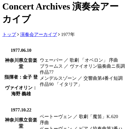
Concert Archives
演奏会アー
カイブ
トップ
演奏会アーカイブ
1977年
1977.06.10
ウェーバー ／ 歌劇 「オベロン」 序曲
神奈川県立音楽
ブラームス ／ ヴァイオリン協奏曲ニ長調
堂
作品77
指揮者：
金子 登
メンデルスゾーン ／ 交響曲第4番イ短調
作品90 「イタリア」
ヴァイオリン：
海野 義雄
1977.10.22
ベートーヴェン ／ 歌劇「魔笛」K.620
神奈川県立音楽
序曲
堂
ベートーヴェン ／ ピアノ協奏曲第3番ハ